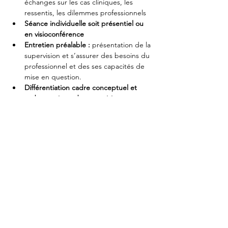
échanges sur les cas cliniques, les 
ressentis, les dilemmes professionnels
Séance individuelle soit présentiel ou 
en visioconférence
Entretien préalable : 
présentation de la 
supervision et s’assurer des besoins du 
professionnel et des ses capacités de 
mise en question.
Différentiation cadre conceptuel et 
cadre pratique de supervision : 
bienveillance
confidentialité, non-
jugement, écoute active (à pré-
expliquer dans l’entretien préalable)
Analyse de pratiques
 : identification 
des schémas, des biais, des zones 
d’amélioration
Superviseurs expérimentés
 : 
ostéopathes formés à la méta 
supervision et à l’accompagnement et 
à la posture réflexive
🌱 Bénéfices pour le praticien
Renforcement de l’identité 